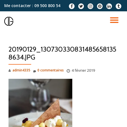
Me contacter :
09 500 800 54
fa-
fa-
fa-
fa-
fa-
fa-
facebook
twitter
instagram
pinterest
linkedin
tumblr
Aller
au
DÉ
contenu
LA
20190129_130730330831485658135
NA
8634.JPG
admin4335
0 commentaires
4 février 2019