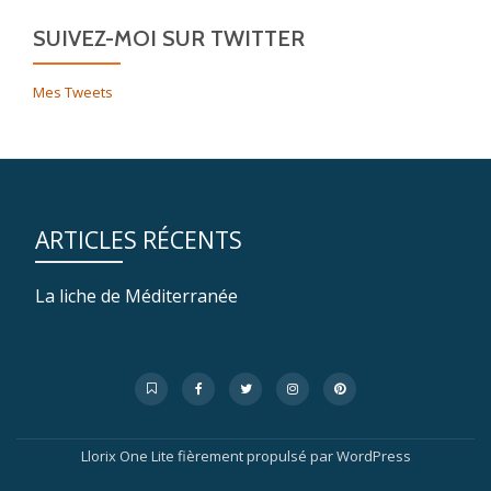
SUIVEZ-MOI SUR TWITTER
Mes Tweets
ARTICLES RÉCENTS
La liche de Méditerranée
Menu
fa-
fa-
fa-
fa-
fa-
bookmark-
facebook
twitter
instagram
pinterest
secondaire
o
Llorix One Lite
fièrement propulsé par
WordPress