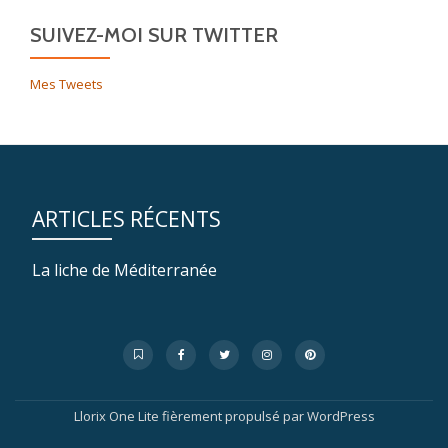
SUIVEZ-MOI SUR TWITTER
Mes Tweets
ARTICLES RÉCENTS
La liche de Méditerranée
Menu
fa-
fa-
fa-
fa-
fa-
bookmark-
facebook
twitter
instagram
pinterest
secondaire
o
Llorix One Lite
fièrement propulsé par
WordPress