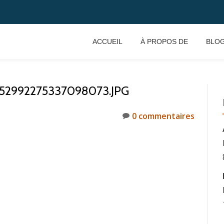
ACCUEIL
À PROPOS DE
BLO
52992275337098073.JPG
0 commentaires