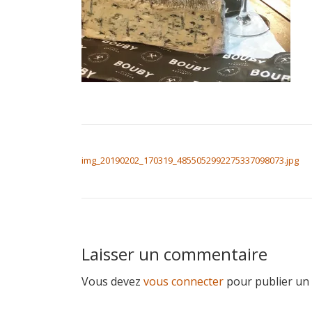
NAVIGATION DE L’ARTICLE
img_20190202_170319_4855052992275337098073.jpg
Laisser un commentaire
Vous devez
vous connecter
pour publier un