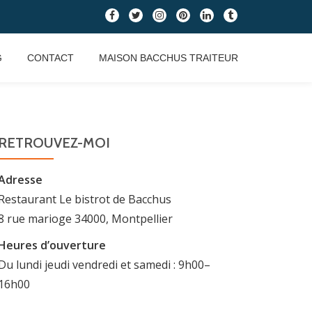
fa-
fa-
fa-
fa-
fa-
fa-
facebook
twitter
instagram
pinterest
linkedin
tumblr
G
CONTACT
MAISON BACCHUS TRAITEUR
RETROUVEZ-MOI
Adresse
Restaurant Le bistrot de Bacchus
8 rue marioge 34000, Montpellier
Heures d’ouverture
Du lundi jeudi vendredi et samedi : 9h00–
16h00