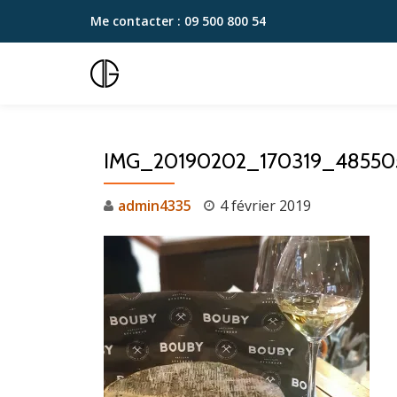
Me contacter :
09 500 800 54
Aller
au
contenu
IMG_20190202_170319_48550
admin4335
4 février 2019