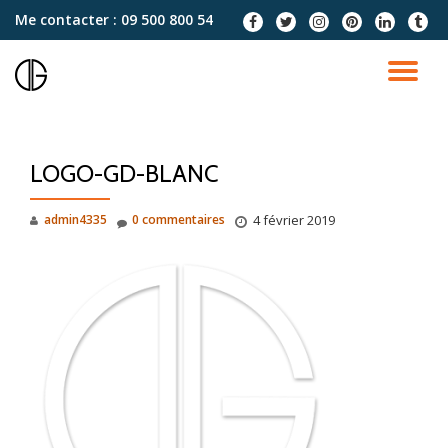
Me contacter :
09 500 800 54
fa-
fa-
fa-
fa-
fa-
fa-
facebook
twitter
instagram
pinterest
linkedin
tumblr
Aller
au
DÉ
contenu
LA
LOGO-GD-BLANC
NA
admin4335
0 commentaires
4 février 2019